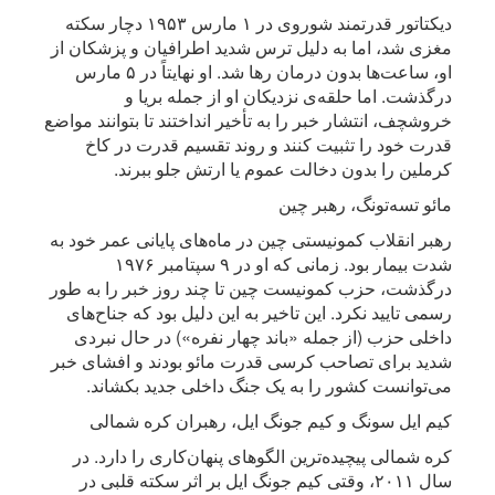
دیکتاتور قدرتمند شوروی در ۱ مارس ۱۹۵۳ دچار سکته
مغزی شد، اما به دلیل ترس شدید اطرافیان و پزشکان از
او، ساعت‌ها بدون درمان رها شد. او نهایتاً در ۵ مارس
درگذشت. اما حلقه‌ی نزدیکان او از جمله بریا و
خروشچف، انتشار خبر را به تأخیر انداختند تا بتوانند مواضع
قدرت خود را تثبیت کنند و روند تقسیم قدرت در کاخ
کرملین را بدون دخالت عموم یا ارتش جلو ببرند.
مائو تسه‌تونگ، رهبر چین
رهبر انقلاب کمونیستی چین در ماه‌های پایانی عمر خود به
شدت بیمار بود. زمانی که او در ۹ سپتامبر ۱۹۷۶
درگذشت، حزب کمونیست چین تا چند روز خبر را به طور
رسمی تایید نکرد. این تاخیر به این دلیل بود که جناح‌های
داخلی حزب (از جمله «باند چهار نفره») در حال نبردی
شدید برای تصاحب کرسی قدرت مائو بودند و افشای خبر
می‌توانست کشور را به یک جنگ داخلی جدید بکشاند.
کیم ایل سونگ و کیم جونگ ایل، رهبران کره شمالی
کره شمالی پیچیده‌ترین الگوهای پنهان‌کاری را دارد. در
سال ۲۰۱۱، وقتی کیم جونگ ایل بر اثر سکته قلبی در