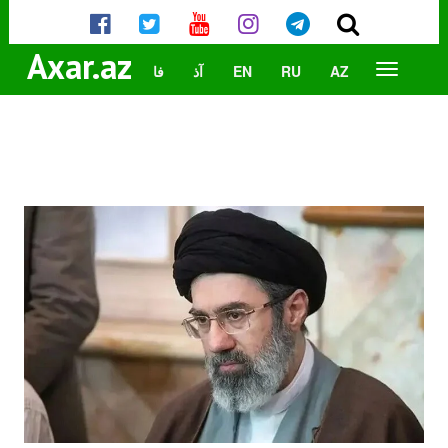
Axar.az
AZ
RU
EN
آذ
فا