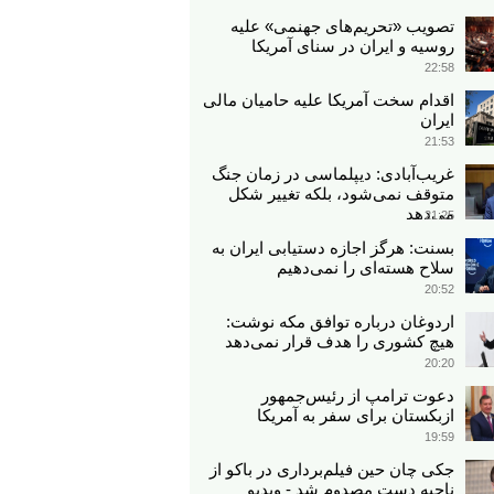
تصویب «تحریم‌های جهنمی» علیه
روسیه و ایران در سنای آمریکا
22:58
اقدام سخت آمریکا علیه حامیان مالی
ایران
21:53
غریب‌آبادی: دیپلماسی در زمان جنگ
متوقف نمی‌شود، بلکه تغییر شکل
می‌دهد
21:25
بسنت: هرگز اجازه دستیابی ایران به
سلاح هسته‌ای را نمی‌دهیم
20:52
اردوغان درباره توافق مکه نوشت:
هیچ کشوری را هدف قرار نمی‌دهد
20:20
دعوت ترامپ از رئیس‌جمهور
ازبکستان برای سفر به آمریکا
19:59
جکی چان حین فیلم‌برداری در باکو از
ناحیه دست مصدوم شد - ویدیو