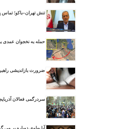
تنش تهران–باکو؛ تماس پ
حمله به نخجوان عمدی ب
ضرورت بازاندیشی راهب
سردرگمی فعالان آذربایج
آیا پهلوی دوباره بر می گ