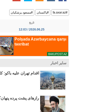
#fa.axar.az
#پاکستان
#مسعود پزشکیان
تاریخ
2026.06.25 / 12:03
سایر اخبار
اقدام تهران علیه باکو:
رازهای پشت پرده پنهان‌