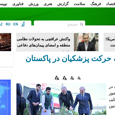
قتصاد
فرهنگ
سلامت
گزارش
هنری
ورزش
فناوری
نویس
آذ
AZ
RU
EN
ف
ا آمریکا:
واکنش عراقچی به تحولات نظامی
فت
منطقه و امضای پیمان‌های دفاعی
جدید
ه حرکت پزشکیان در پاکستان
 در
ضور
ایی
نین