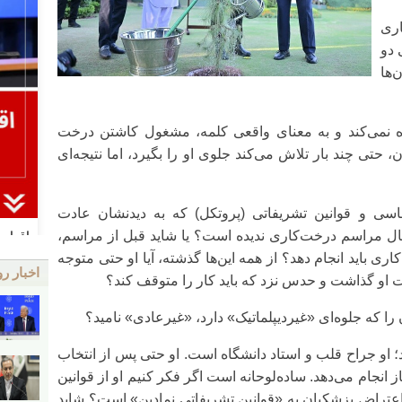
اری
 دو
‌ها
تن ۱-۲ بیل خاک بسنده نمی‌کند و به معنای واقعی کلمه، مشغول کاشتن درخت
حتی چند بار تلاش می‌کند جلوی او را بگیرد، اما نتیجه‌ای
اسی و قوانین تشریفاتی (پروتکل) که به دیدنشان عادت
ه حال مراسم درخت‌کاری ندیده است؟ یا شاید قبل از مراسم،
ی باید انجام دهد؟ از همه این‌ها گذشته، آیا او حتی متوجه
اخبار رو
او گذاشت و حدس نزد که باید کار را متوقف کند؟
 را که جلوه‌ای «غیردیپلماتیک» دارد، «غیرعادی» نامید؟
؛ او جراح قلب و استاد دانشگاه است. او حتی پس از انتخاب
انجام می‌دهد. ساده‌لوحانه است اگر فکر کنیم او از قوانین
اعتراض پزشکیان به «قوانین تشریفاتی نمادین» است؟ شاید