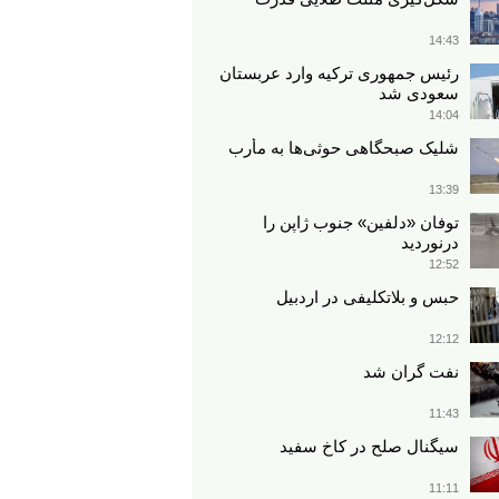
14:43
رئیس جمهوری ترکیه وارد عربستان
سعودی شد
14:04
شلیک صبحگاهی حوثی‌ها به مأرب
13:39
توفان «دلفین» جنوب ژاپن را
درنوردید
12:52
حبس و بلاتکلیفی در اردبیل
12:12
نفت گران شد
11:43
سیگنال صلح در کاخ سفید
11:11