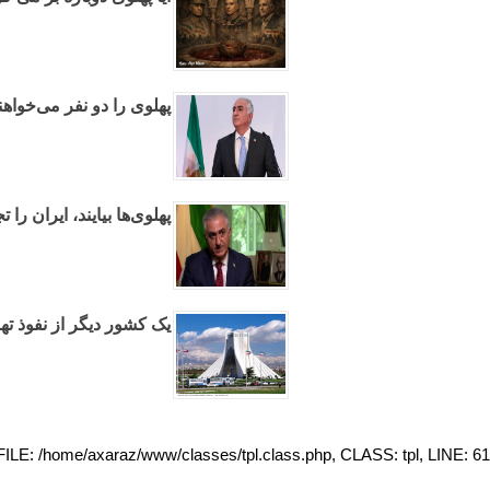
پهلوی را دو نفر می‌خواهند
پهلوی‌ها بیایند، ایران را
یک کشور دیگر از نفوذ تهر
. FILE: /home/axaraz/www/classes/tpl.class.php, CLASS: tpl, LINE: 61