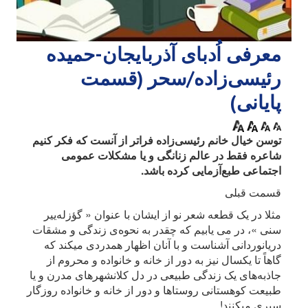
معرفی اُدبا‌ی آذربایجان-حمیده
رئیسی‌زاده/سحر (قسمت
پایانی)
توسن خیال خانم رئیسی‌زاده فراتر از آنست که فکر کنیم
شاعره فقط در عالم زنانگی و یا مشکلات عمومی
اجتماعی طبع‌آزمایی کرده باشد.
قسمت قبلی
مثلا در یک قطعه شعر نو از ایشان با عنوان « گؤزله‌ییر
سنی »، در می یابیم که چقدر به نحوه‌ی زندگی و مشقات
دریانوردانی آشناست و با آنان اظهار همدردی میکند که
گاهاً تا یکسال نیز به دور از خانه و خانواده و محروم از
جاذبه‌های یک زندگی طبیعی در دل کلانشهرهای مدرن و یا
طبیعت کوهستانی روستاها و دور از خانه و خانواده روزگار
سپری میکنند!