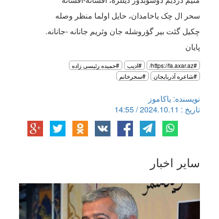
سحر ال چک یاخامدان، حایل اولما منظر وصله
چکیل گئت بیر گؤروشله جان وئریم جانانه -جانانه.
پایان
#https://fa.axar.az/
#ادیب
#حمیده رئیسی زاده
#شاعره آذربایجان
#سحرخانم
نویسنده: یاکاموز
تاریخ : 2024.10.11 / 14:55
سایر اخبار