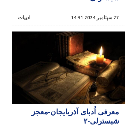
27 سپتامبر 2024 14:31
ادبیات
معرفی اُدبا‌ی آذربایجان-معجز
شبسترلی-۲