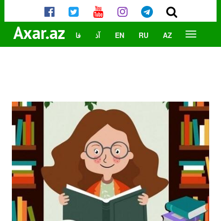
Axar.az
AZ
RU
EN
آذ
فا