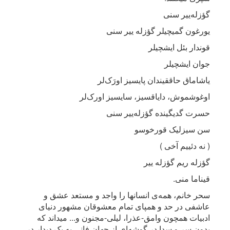
گؤزله‌ییر سنی
یورغون گمیچیلر گؤزله ییر سنی
قوندار بئل ایشچیلر
جوان ایشچیلر
یاشاماق حاققیندان پایسیز اورَک‌لر
اوغوشموش، دایاقسیز، سایسیز اورک‌لر
حسرت گدیگینده گؤزله‌ییر سنی
سن سیزلیک قورخوسو
( نه دئییم آخی )
گؤزله ریم گؤزله ییر
قیناما منی.
سحر خانم، همه‌ی انسانها را واجد و مستعد عشق و
عاشفی در حد و همپای تمام معشوقان مشهور دنیای
ادبیات همچون وامق-عذرا، لیلی-مجنون و... میداند که
بدون سر و سدا در گوشه‌ای از جهان فانی به یک دیدار در