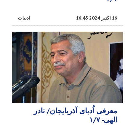
16 اکتبر 2024 16:45
ادبیات
معرفی اُدبا‌ی آذربایجان/ نادر
الهی- ۱/۷