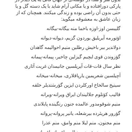
پارکی دورافتاده و یا مکانی آرام شاید با یک دسته گل و یا
حتی بدون آن راضی بوده و زندگی میکنند. همچنان که از
زبان عاشق به معشوقه میگوید:
گلیبسن اوز-اوزه باخما منه بیگانه-بیگانه
اؤتورمه آیریلیق یوردون گزیم، دیوانه-دیوانه
دولاندیر بیر باخیش رطلین منیم احوالیمه گاهدان
گؤزوندن قوی ایچیم گیزلین چاخیر، پیمانه-پیمانه
نظر سال قات-قات آیریلسین جانیمدان غربت آثاری
آچیلسین شعریمین یارپاقلاری، میخانه-میخانه
سینیخ سالخاخ اورکلردن ایزین گؤرسَتدیلر خلقه
قالیب کؤنلوم جلالیندان ایراق ویرانه-ویرانه
منیم شوقومدور عالمده جنون رنگینده پایلاندی
گؤرور هریئرده بیرشعله، یانیر پروانه-پروانه
منم مجنون، منم لیلا منم وامق، منم عذرا
منیم دردیم دوشوبدور دیللره، افسانه-افسانه